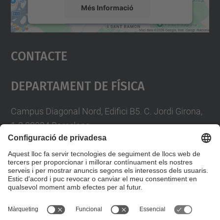
Més Informació
Accepta
Contacte
powered by
Usercentrics Consent
Management Platform
Departament De Física
Campus Diagonal Nord, Edifici B5. C. Jordi Girona,
1-3 08034 Barcelona
Telèfon
93 4017719
A/e usd.utgcntic
upc.edu
Formulari de contacte