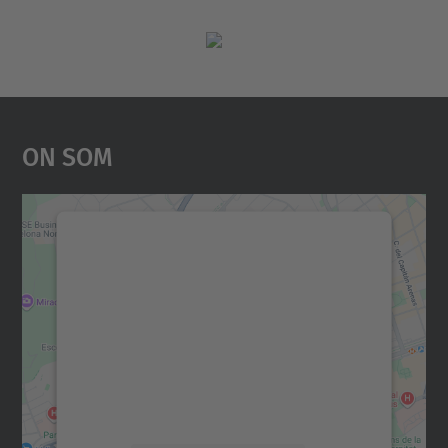
On Som
Necessitem el vostre
consentiment per carregar el
servei Google Maps!
Utilitzem un servei de tercers per incrustar
contingut del mapa que pugui recollir dades
sobre la vostra activitat. Reviseu-ne els
detalls i accepteu el servei per veure el
mapa.