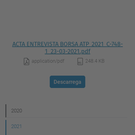
ACTA ENTREVISTA BORSA ATP_2021_C-748-
1_23-03-2021.pdf
application/pdf
248.4 KB
Descarrega
N
2020
a
2021
v