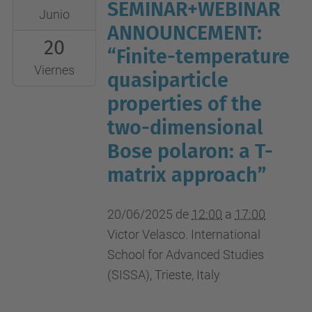
SEMINAR+WEBINAR
2025-
Junio
06-
ANNOUNCEMENT:
20
20T12:00:00+02:00
“Finite-temperature
2025-
Viernes
quasiparticle
06-
properties of the
20T17:00:00+02:00
two-dimensional
UPC
Bose polaron: a T-
campus
nord,
matrix approach”
B4-
212
20/06/2025
de
12:00
a
17:00
(aula
Victor Velasco. International
seminari)
School for Advanced Studies
(SISSA), Trieste, Italy