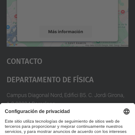
recopilar datos sobre su actividad. Le
rogamos que revise los detalles y acepte el
servicio para ver este mapa.
Más información
Aceptar
Contacto
powered by
Usercentrics Consent
Management Platform
Departamento De Física
Campus Diagonal Nord, Edifici B5. C. Jordi Girona,
1-3 08034 Barcelona
Telèfon
93 4017719
A/e usd.utgcntic
upc.edu