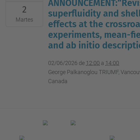
06-
ANNOUNCEMENT:“Revis
2
02T12:00:00+02:00
superfluidity and shel
2026-
Martes
effects at the crossro
06-
experiments, mean-fie
02T14:00:00+02:00
and ab initio descripti
UPC
campus
02/06/2026
de
12:00
a
14:00
nord,
George Palkanoglou TRIUMF, Vancouv
B4-
Canada
212
(aula
seminari)