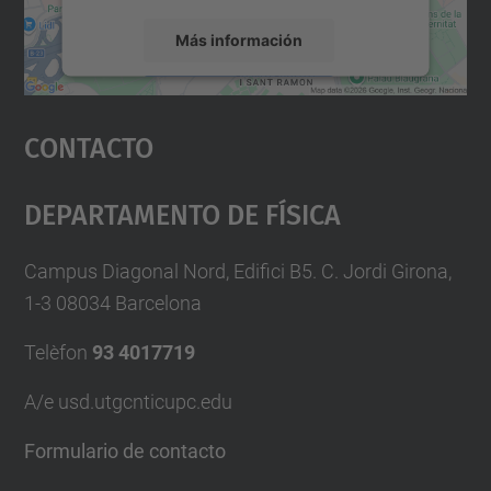
Más información
Aceptar
Contacto
powered by
Usercentrics Consent
Management Platform
Departamento De Física
Campus Diagonal Nord, Edifici B5. C. Jordi Girona,
1-3 08034 Barcelona
Telèfon
93 4017719
A/e usd.utgcntic
upc.edu
Formulario de contacto