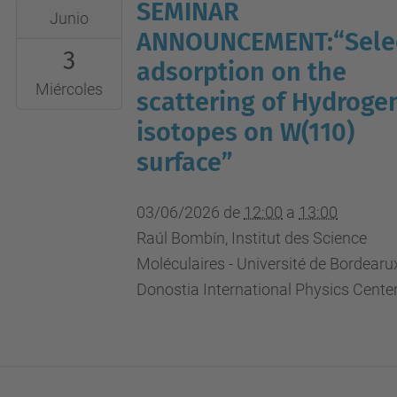
SEMINAR
2026-
Junio
06-
ANNOUNCEMENT:“Sele
3
03T12:00:00+02:00
adsorption on the
2026-
Miércoles
scattering of Hydroge
06-
isotopes on W(110)
03T13:00:00+02:00
surface”
UPC
campus
03/06/2026
de
12:00
a
13:00
nord,
Raúl Bombín, Institut des Science
B4-
Moléculaires - Université de Bordearu
212
Donostia International Physics Cente
(aula
seminari)