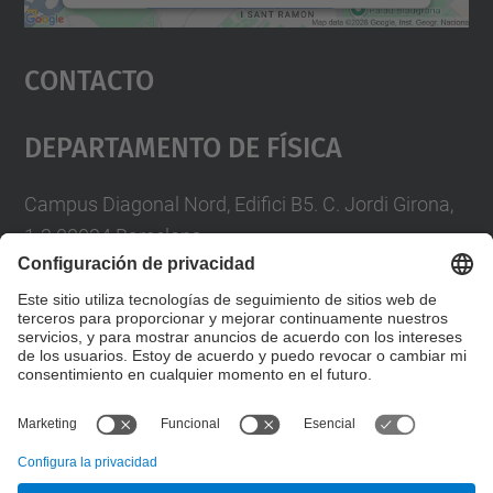
Aceptar
Contacto
powered by
Usercentrics Consent
Management Platform
Departamento De Física
Campus Diagonal Nord, Edifici B5. C. Jordi Girona,
1-3 08034 Barcelona
Telèfon
93 4017719
A/e usd.utgcntic
upc.edu
Formulario de contacto