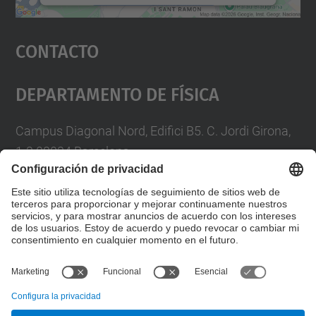
Aceptar
Contacto
powered by
Usercentrics Consent
Management Platform
Departamento De Física
Campus Diagonal Nord, Edifici B5. C. Jordi Girona,
1-3 08034 Barcelona
Telèfon
93 4017719
A/e usd.utgcntic
upc.edu
Formulario de contacto